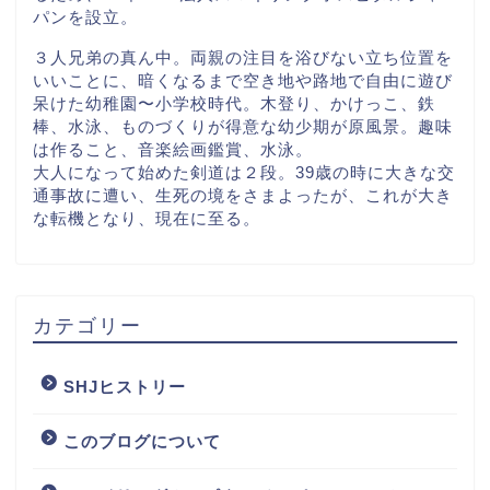
パンを設立。
３人兄弟の真ん中。両親の注目を浴びない立ち位置を
いいことに、暗くなるまで空き地や路地で自由に遊び
呆けた幼稚園〜小学校時代。木登り、かけっこ、鉄
棒、水泳、ものづくりが得意な幼少期が原風景。趣味
は作ること、音楽絵画鑑賞、水泳。
大人になって始めた剣道は２段。39歳の時に大きな交
通事故に遭い、生死の境をさまよったが、これが大き
な転機となり、現在に至る。
カテゴリー
SHJヒストリー
このブログについて