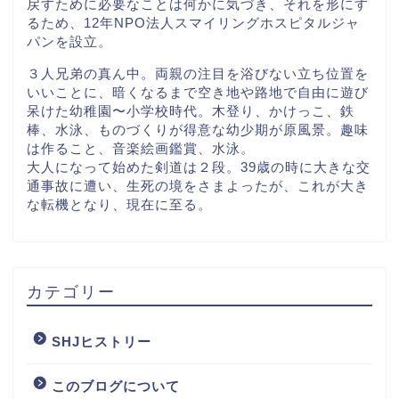
戻すために必要なことは何かに気づき、それを形にす
るため、12年NPO法人スマイリングホスピタルジャ
パンを設立。
３人兄弟の真ん中。両親の注目を浴びない立ち位置を
いいことに、暗くなるまで空き地や路地で自由に遊び
呆けた幼稚園〜小学校時代。木登り、かけっこ、鉄
棒、水泳、ものづくりが得意な幼少期が原風景。趣味
は作ること、音楽絵画鑑賞、水泳。
大人になって始めた剣道は２段。39歳の時に大きな交
通事故に遭い、生死の境をさまよったが、これが大き
な転機となり、現在に至る。
カテゴリー
SHJヒストリー
このブログについて