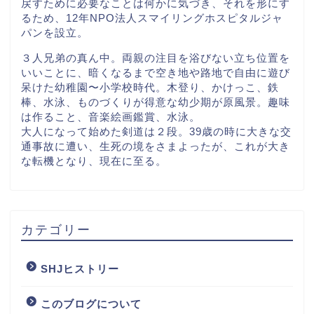
戻すために必要なことは何かに気づき、それを形にす
るため、12年NPO法人スマイリングホスピタルジャ
パンを設立。
３人兄弟の真ん中。両親の注目を浴びない立ち位置を
いいことに、暗くなるまで空き地や路地で自由に遊び
呆けた幼稚園〜小学校時代。木登り、かけっこ、鉄
棒、水泳、ものづくりが得意な幼少期が原風景。趣味
は作ること、音楽絵画鑑賞、水泳。
大人になって始めた剣道は２段。39歳の時に大きな交
通事故に遭い、生死の境をさまよったが、これが大き
な転機となり、現在に至る。
カテゴリー
SHJヒストリー
このブログについて