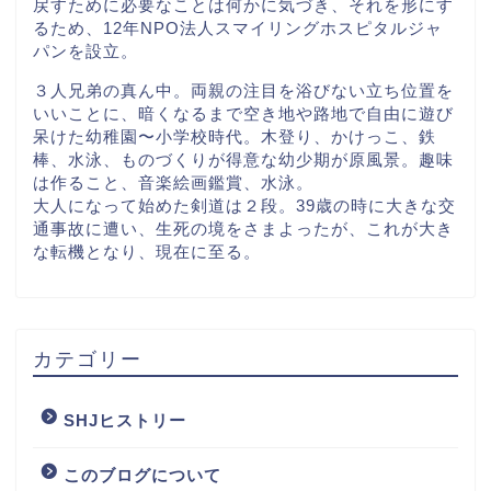
戻すために必要なことは何かに気づき、それを形にす
るため、12年NPO法人スマイリングホスピタルジャ
パンを設立。
３人兄弟の真ん中。両親の注目を浴びない立ち位置を
いいことに、暗くなるまで空き地や路地で自由に遊び
呆けた幼稚園〜小学校時代。木登り、かけっこ、鉄
棒、水泳、ものづくりが得意な幼少期が原風景。趣味
は作ること、音楽絵画鑑賞、水泳。
大人になって始めた剣道は２段。39歳の時に大きな交
通事故に遭い、生死の境をさまよったが、これが大き
な転機となり、現在に至る。
カテゴリー
SHJヒストリー
このブログについて