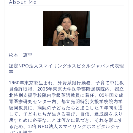
About Me
松本 恵里
認定NPO法人スマイリングホスピタルジャパン代表理
事
1960年東京都生まれ。外資系銀行勤務、子育て中に教
員免許取得。2005年東京大学医学部附属病院内、都立
北特別支援学校院内学級英語教員に着任。09年国立成
育医療研究センター内、都立光明特別支援学校院内学
級同教員に。病院の子どもたちと過ごした７年間を通
して、子どもたちが生きる喜び、自信、達成感を取り
戻すために必要なことは何かに気づき、それを形にす
るため、12年NPO法人スマイリングホスピタルジャ
パンを設立。