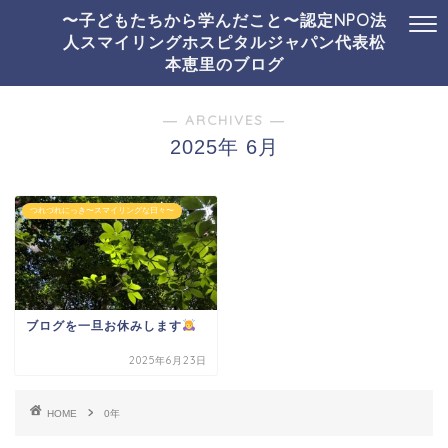
〜子どもたちから学んだこと〜認定NPO法
人スマイリングホスピタルジャパン代表松
本恵里のブログ
― ARCHIVES ―
2025年 6月
つれづれにっき〜スマイリングな日々〜
ブログを一旦お休みします
2025年6月23日
HOME
0年