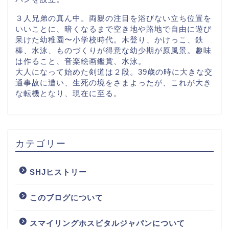
３人兄弟の真ん中。両親の注目を浴びない立ち位置を
いいことに、暗くなるまで空き地や路地で自由に遊び
呆けた幼稚園〜小学校時代。木登り、かけっこ、鉄
棒、水泳、ものづくりが得意な幼少期が原風景。趣味
は作ること、音楽絵画鑑賞、水泳。
大人になって始めた剣道は２段。39歳の時に大きな交
通事故に遭い、生死の境をさまよったが、これが大き
な転機となり、現在に至る。
カテゴリー
SHJヒストリー
このブログについて
スマイリングホスピタルジャパンについて