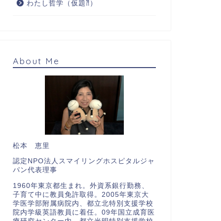
わたし哲学（仮題⁈）
About Me
松本 恵里
認定NPO法人スマイリングホスピタルジャ
パン代表理事
1960年東京都生まれ。外資系銀行勤務、
子育て中に教員免許取得。2005年東京大
学医学部附属病院内、都立北特別支援学校
院内学級英語教員に着任。09年国立成育医