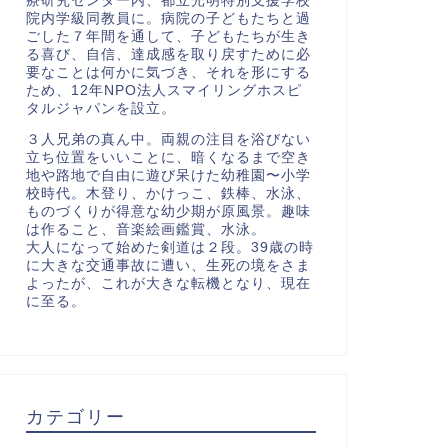
療研究センター内、都立光明特別支援学校
院内学級同教員に。病院の子どもたちと過
ごした７年間を通して、子どもたちが生き
る喜び、自信、達成感を取り戻すために必
要なことは何かに気づき、それを形にする
ため、12年NPO法人スマイリングホスピ
タルジャパンを設立。
３人兄弟の真ん中。両親の注目を浴びない
立ち位置をいいことに、暗くなるまで空き
地や路地で自由に遊び呆けた幼稚園〜小学
校時代。木登り、かけっこ、鉄棒、水泳、
ものづくりが得意な幼少期が原風景。趣味
は作ること、音楽絵画鑑賞、水泳。
大人になって始めた剣道は２段。39歳の時
に大きな交通事故に遭い、生死の境をさま
よったが、これが大きな転機となり、現在
に至る。
カテゴリー