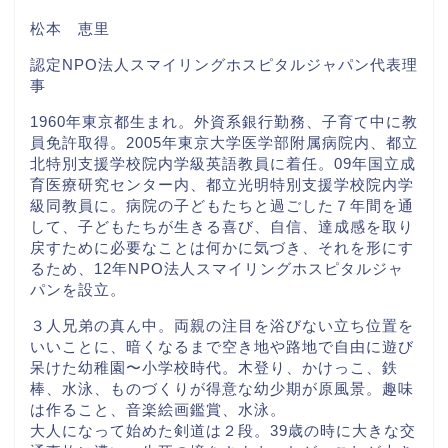
松本 恵里
認定NPO法人スマイリングホスピタルジャパン代表理
事
1960年東京都生まれ。外資系銀行勤務、子育て中に教
員免許取得。2005年東京大学医学部附属病院内、都立
北特別支援学校院内学級英語教員に着任。09年国立成
育医療研究センター内、都立光明特別支援学校院内学
級同教員に。病院の子どもたちと過ごした７年間を通
して、子どもたちが生きる喜び、自信、達成感を取り
戻すために必要なことは何かに気づき、それを形にす
るため、12年NPO法人スマイリングホスピタルジャ
パンを設立。
３人兄弟の真ん中。両親の注目を浴びない立ち位置を
いいことに、暗くなるまで空き地や路地で自由に遊び
呆けた幼稚園〜小学校時代。木登り、かけっこ、鉄
棒、水泳、ものづくりが得意な幼少期が原風景。趣味
は作ること、音楽絵画鑑賞、水泳。
大人になって始めた剣道は２段。39歳の時に大きな交