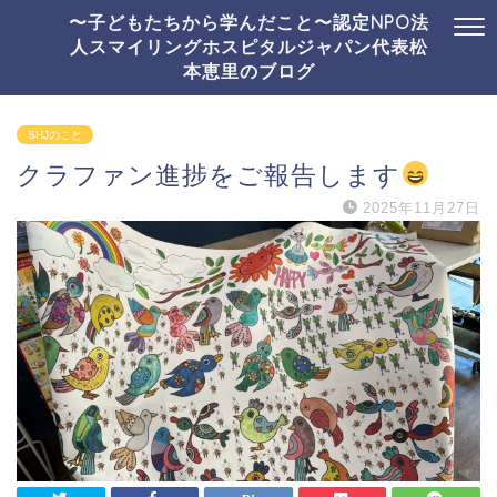
〜子どもたちから学んだこと〜認定NPO法
人スマイリングホスピタルジャパン代表松
本恵里のブログ
SHJのこと
クラファン進捗をご報告します
2025年11月27日