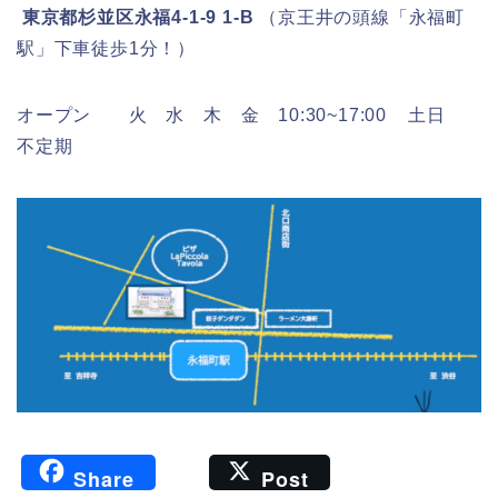
東京都杉並区永福4-1-9 1-B
（京王井の頭線「永福町
駅」下車徒歩1分！）
オープン 火 水 木 金 10:30~17:00 土日
不定期
F
Li
共
Share
Post