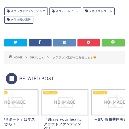
a
n
有
c
e
＃クラウドファンディング
＃ウォールアート
＃ネクストゴール
e
＃付き添い家族
b
o
o
k
HOME
SHJのこと
クラファン進捗をご報告します
RELATED POST
Jのこと
SHJのこと
SHJのこと
学びサポート」はマス
『Share your heart』
〜赤い羽根共同募金
ですから！
クラウドファンディン
グ！