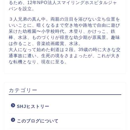
るため、12年NPO法人スマイリングホスピタルジャ
パンを設立。
３人兄弟の真ん中。両親の注目を浴びない立ち位置を
いいことに、暗くなるまで空き地や路地で自由に遊び
呆けた幼稚園〜小学校時代。木登り、かけっこ、鉄
棒、水泳、ものづくりが得意な幼少期が原風景。趣味
は作ること、音楽絵画鑑賞、水泳。
大人になって始めた剣道は２段。39歳の時に大きな交
通事故に遭い、生死の境をさまよったが、これが大き
な転機となり、現在に至る。
カテゴリー
SHJヒストリー
このブログについて