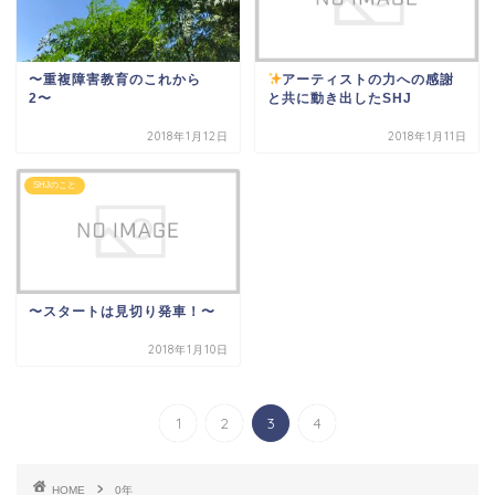
〜重複障害教育のこれから
アーティストの力への感謝
2〜
と共に動き出したSHJ
2018年1月12日
2018年1月11日
SHJのこと
〜スタートは見切り発車！〜
2018年1月10日
1
2
3
4
HOME
0年