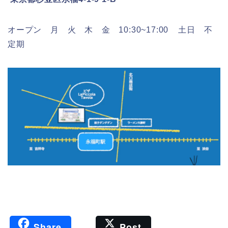
オープン 月 火 木 金 10:30~17:00 土日 不
定期
F
Li
共
Share
Post