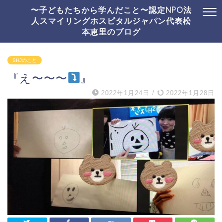
〜子どもたちから学んだこと〜認定NPO法
人スマイリングホスピタルジャパン代表松
本恵里のブログ
SHJのこと
『え〜〜〜
』
2022年1月24日
/
2022年1月28日