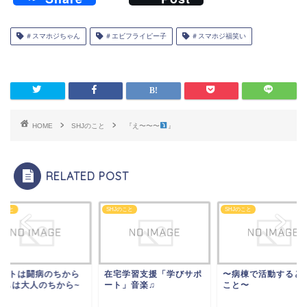
a
n
有
c
e
＃スマホジちゃん
＃エビフライピー子
＃スマホジ福笑い
e
b
o
o
HOME
SHJのこと
『え〜〜〜
』
k
RELATED POST
Jのこと
SHJのこと
SHJのこと
宅学習支援「学びサポ
〜病棟で活動するという
~アートは闘病のち
ト」音楽♫
こと〜
子どもは大人のちか