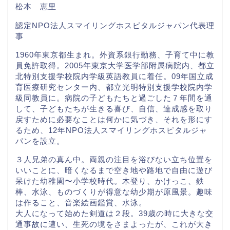
松本 恵里
認定NPO法人スマイリングホスピタルジャパン代表理
事
1960年東京都生まれ。外資系銀行勤務、子育て中に教
員免許取得。2005年東京大学医学部附属病院内、都立
北特別支援学校院内学級英語教員に着任。09年国立成
育医療研究センター内、都立光明特別支援学校院内学
級同教員に。病院の子どもたちと過ごした７年間を通
して、子どもたちが生きる喜び、自信、達成感を取り
戻すために必要なことは何かに気づき、それを形にす
るため、12年NPO法人スマイリングホスピタルジャ
パンを設立。
３人兄弟の真ん中。両親の注目を浴びない立ち位置を
いいことに、暗くなるまで空き地や路地で自由に遊び
呆けた幼稚園〜小学校時代。木登り、かけっこ、鉄
棒、水泳、ものづくりが得意な幼少期が原風景。趣味
は作ること、音楽絵画鑑賞、水泳。
大人になって始めた剣道は２段。39歳の時に大きな交
通事故に遭い、生死の境をさまよったが、これが大き