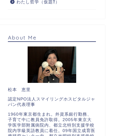
わたし哲学（仮題⁈）
About Me
松本 恵里
認定NPO法人スマイリングホスピタルジャ
パン代表理事
1960年東京都生まれ。外資系銀行勤務、
子育て中に教員免許取得。2005年東京大
学医学部附属病院内、都立北特別支援学校
院内学級英語教員に着任。09年国立成育医