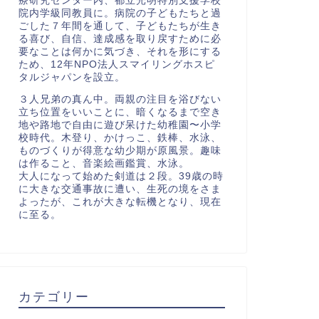
療研究センター内、都立光明特別支援学校
院内学級同教員に。病院の子どもたちと過
ごした７年間を通して、子どもたちが生き
る喜び、自信、達成感を取り戻すために必
要なことは何かに気づき、それを形にする
ため、12年NPO法人スマイリングホスピ
タルジャパンを設立。
３人兄弟の真ん中。両親の注目を浴びない
立ち位置をいいことに、暗くなるまで空き
地や路地で自由に遊び呆けた幼稚園〜小学
校時代。木登り、かけっこ、鉄棒、水泳、
ものづくりが得意な幼少期が原風景。趣味
は作ること、音楽絵画鑑賞、水泳。
大人になって始めた剣道は２段。39歳の時
に大きな交通事故に遭い、生死の境をさま
よったが、これが大きな転機となり、現在
に至る。
カテゴリー