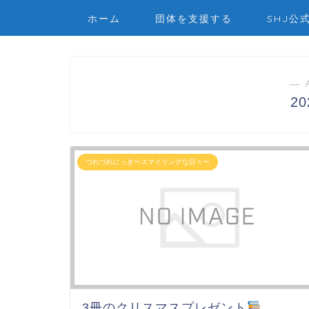
ホーム
団体を支援する
SHJ公
― 
2
つれづれにっき〜スマイリングな日々〜
3冊のクリスマスプレゼント