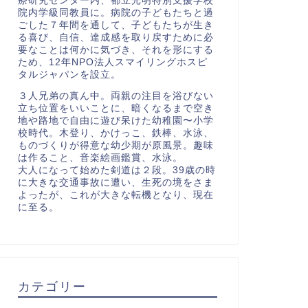
療研究センター内、都立光明特別支援学校
院内学級同教員に。病院の子どもたちと過
ごした７年間を通して、子どもたちが生き
る喜び、自信、達成感を取り戻すために必
要なことは何かに気づき、それを形にする
ため、12年NPO法人スマイリングホスピ
タルジャパンを設立。
３人兄弟の真ん中。両親の注目を浴びない
立ち位置をいいことに、暗くなるまで空き
地や路地で自由に遊び呆けた幼稚園〜小学
校時代。木登り、かけっこ、鉄棒、水泳、
ものづくりが得意な幼少期が原風景。趣味
は作ること、音楽絵画鑑賞、水泳。
大人になって始めた剣道は２段。39歳の時
に大きな交通事故に遭い、生死の境をさま
よったが、これが大きな転機となり、現在
に至る。
カテゴリー