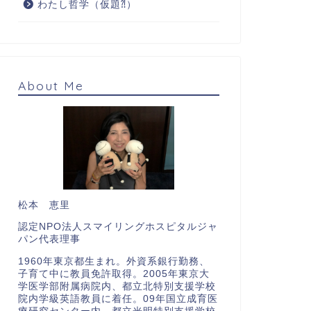
わたし哲学（仮題⁈）
About Me
松本 恵里
認定NPO法人スマイリングホスピタルジャ
パン代表理事
1960年東京都生まれ。外資系銀行勤務、
子育て中に教員免許取得。2005年東京大
学医学部附属病院内、都立北特別支援学校
院内学級英語教員に着任。09年国立成育医