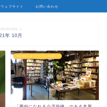
式ウェブサイト
お問い合わせ
ARCHIVES ―
021年 10月
つれづれにっき〜スマイリングな日々〜
「夢中になれる小児病棟」のある本屋