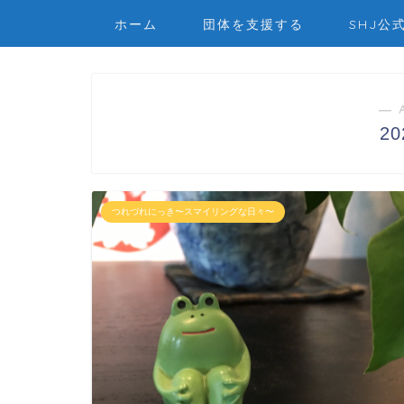
ホーム
団体を支援する
SHJ公
― 
2
つれづれにっき〜スマイリングな日々〜