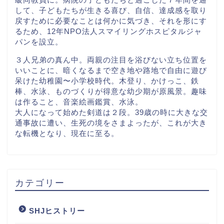
して、子どもたちが生きる喜び、自信、達成感を取り
戻すために必要なことは何かに気づき、それを形にす
るため、12年NPO法人スマイリングホスピタルジャ
パンを設立。
３人兄弟の真ん中。両親の注目を浴びない立ち位置を
いいことに、暗くなるまで空き地や路地で自由に遊び
呆けた幼稚園〜小学校時代。木登り、かけっこ、鉄
棒、水泳、ものづくりが得意な幼少期が原風景。趣味
は作ること、音楽絵画鑑賞、水泳。
大人になって始めた剣道は２段。39歳の時に大きな交
通事故に遭い、生死の境をさまよったが、これが大き
な転機となり、現在に至る。
カテゴリー
SHJヒストリー