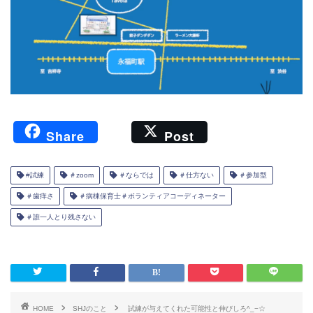
F
Li
共
Share
Post
a
n
有
c
e
#試練
＃zoom
＃ならでは
＃仕方ない
＃参加型
e
＃歯痒さ
＃病棟保育士＃ボランティアコーディネーター
b
＃誰一人とり残さない
o
o
k
HOME
SHJのこと
試練が与えてくれた可能性と伸びしろ^_−☆