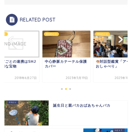
RELATED POST
Jのこと
SHJのこと
SHJのこと
心静脈カテーテル保護
対話型鑑賞「アートで
エリアごとの連携はS
バー
おしゃべり」
の大切な宝物
2023年5月19日
2025年10月20日
2018年6
誕生日と親バカおばあちゃんバカ