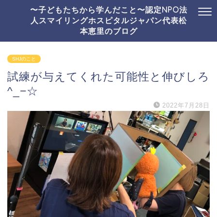
〜子どもたちから学んだこと〜認定NPO法
人スマイリングホスピタルジャパン代表松
本恵里のブログ
SHJのこと
試練が与えてくれた可能性と伸びしろ
^_−☆
2022年7月28日