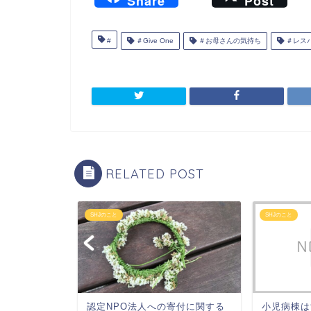
Share
Post
a
c
#
＃Give One
＃お母さんの気持ち
＃レス
e
b
o
o
k
RELATED POST
SHJのこと
SHJのこと
認定NPO法人への寄付に関する
小児病棟は