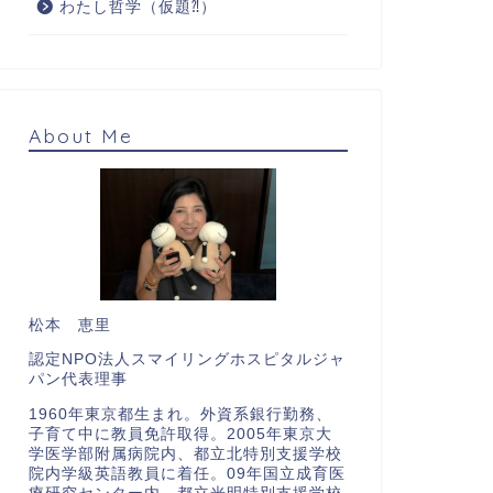
わたし哲学（仮題⁈）
About Me
松本 恵里
認定NPO法人スマイリングホスピタルジャ
パン代表理事
1960年東京都生まれ。外資系銀行勤務、
子育て中に教員免許取得。2005年東京大
学医学部附属病院内、都立北特別支援学校
院内学級英語教員に着任。09年国立成育医