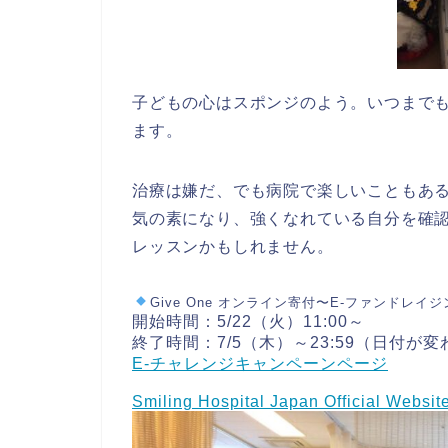
子どもの心はスポンジのよう。いつまで
ます。
治療は嫌だ、でも病院で楽しいこともあ
気の素になり、強くなれている自分を確
レッスンかもしれません。
Give One オンライン寄付〜
E-ファンドレイ
開始時間：5/22（火）11:00～
終了時間：7/5（木）～23:59（日付が
E-チャレンジ
キャンペー
ンページ
Smiling Hospital Japan Official Websit