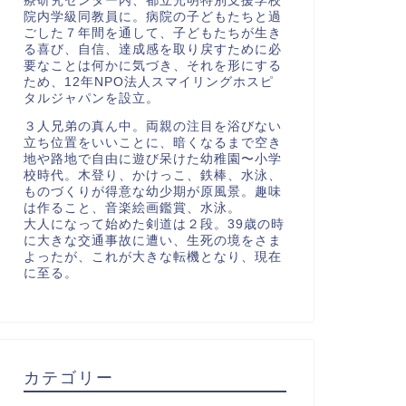
療研究センター内、都立光明特別支援学校
院内学級同教員に。病院の子どもたちと過
ごした７年間を通して、子どもたちが生き
る喜び、自信、達成感を取り戻すために必
要なことは何かに気づき、それを形にする
ため、12年NPO法人スマイリングホスピ
タルジャパンを設立。
３人兄弟の真ん中。両親の注目を浴びない
立ち位置をいいことに、暗くなるまで空き
地や路地で自由に遊び呆けた幼稚園〜小学
校時代。木登り、かけっこ、鉄棒、水泳、
ものづくりが得意な幼少期が原風景。趣味
は作ること、音楽絵画鑑賞、水泳。
大人になって始めた剣道は２段。39歳の時
に大きな交通事故に遭い、生死の境をさま
よったが、これが大きな転機となり、現在
に至る。
カテゴリー