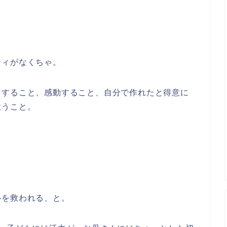
ティがなくちゃ。
りすること、感動すること、自分で作れたと得意に
歌うこと。
！
心を救われる、と。