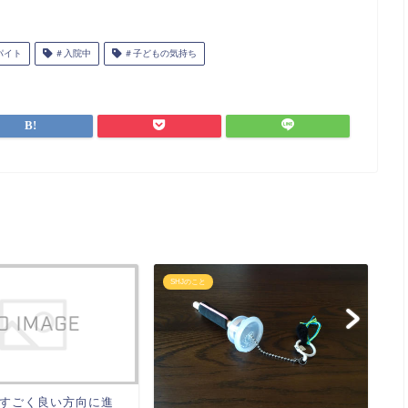
n
有
e
パイト
＃入院中
＃子どもの気持ち
SHJのこと
S
すごく良い方向に進
認